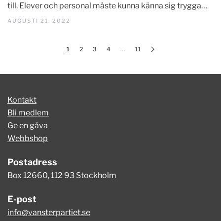
till. Elever och personal måste kunna känna sig trygga…
AUGUSTI 21, 2022
1
2
3
4
…
11
Kontakt
Bli medlem
Ge en gåva
Webbshop
Postadress
Box 12660, 112 93 Stockholm
E-post
info@vansterpartiet.se