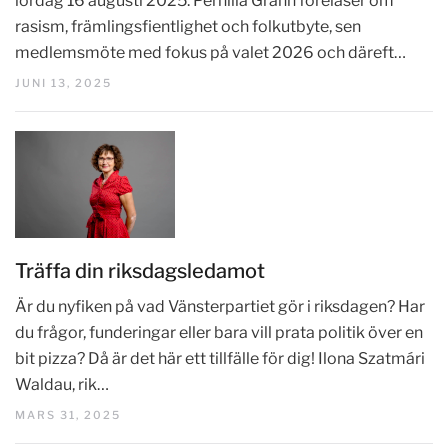
lördag 16 augusti 2025. Pernilla Grahn föreläser om
rasism, främlingsfientlighet och folkutbyte, sen
medlemsmöte med fokus på valet 2026 och däreft…
JUNI 13, 2025
Träffa din riksdagsledamot
Är du nyfiken på vad Vänsterpartiet gör i riksdagen? Har
du frågor, funderingar eller bara vill prata politik över en
bit pizza? Då är det här ett tillfälle för dig! Ilona Szatmári
Waldau, rik…
MARS 31, 2025