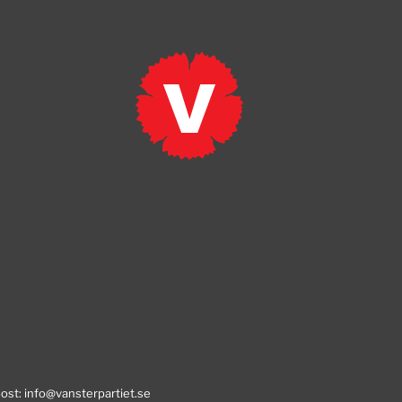
post:
info@vansterpartiet.se