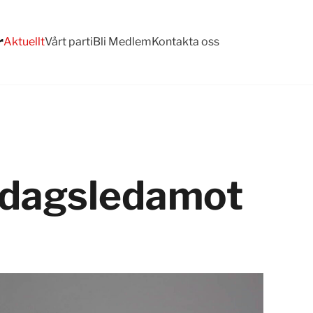
r
Aktuellt
Vårt parti
Bli Medlem
Kontakta oss
ksdagsledamot